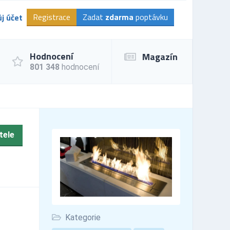
Registrace
Zadat
zdarma
poptávku
j účet
Hodnocení
Magazín
801 348
hodnocení
tele
Kategorie