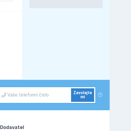
Zavolejte
mi
Dodavatel