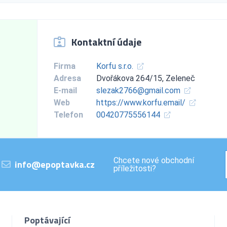
Kontaktní údaje
Firma
Korfu s.r.o.
Adresa
Dvořákova 264/15, Zeleneč
E-mail
slezak2766@gmail.com
Web
https://www.korfu.email/
Telefon
00420775556144
Chcete nové obchodní
info@epoptavka.cz
příležitosti?
Poptávající