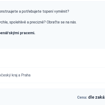
nstruujete a potřebujete topení vyměnit?
hle, spolehlivě a precizně? Obraťte se na nás.
openářskými pracemi.
český kraj a Praha
dle zaká
Cena: