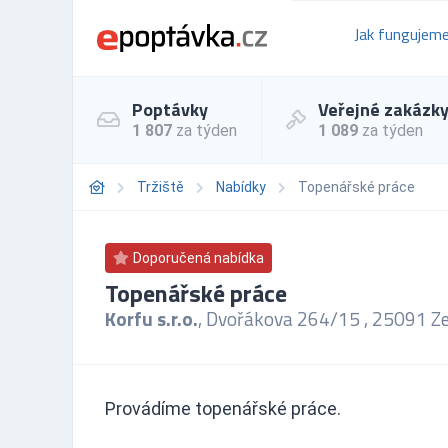
Jak fungujem
Poptávky
Veřejné zakázk
1 807
za týden
1 089
za týden
Tržiště
Nabídky
Topenářské práce
Doporučená nabídka
Topenářské práce
Korfu s.r.o.
, Dvořákova 264/15 , 25091 Ze
Provádíme topenářské práce.