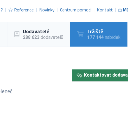
e?
Reference
Novinky
Centrum pomoci
Kontakt
Mů
y
Dodavatelé
Tržiště
288 623
dodavatelů
177 144
nabídek
Kontaktovat dodava
leneč