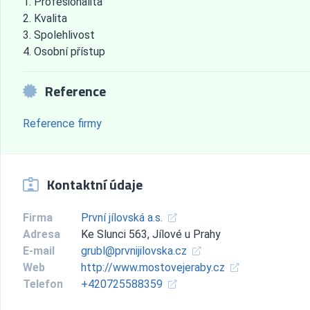
Profesionalita
Kvalita
Spolehlivost
Osobní přístup
Reference
Reference firmy
Kontaktní údaje
Firma
První jílovská a.s.
Adresa
Ke Slunci 563, Jílové u Prahy
E-mail
grubl@prvnijilovska.cz
Web
http://www.mostovejeraby.cz
Telefon
+420725588359