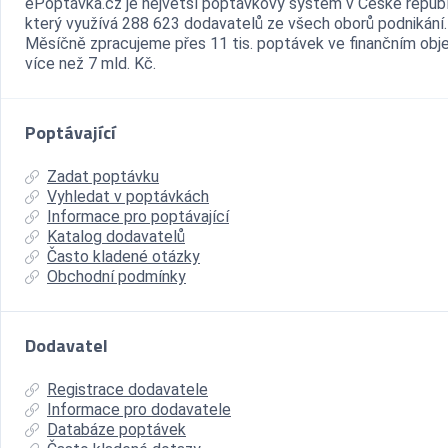
ePoptávka.cz je největší poptávkový systém v České republ
který využívá 288 623 dodavatelů ze všech oborů podnikání.
Měsíčně zpracujeme přes 11 tis. poptávek ve finančním ob
více než 7 mld. Kč.
Poptávající
Zadat poptávku
Vyhledat v poptávkách
Informace pro poptávající
Katalog dodavatelů
Často kladené otázky
Obchodní podmínky
Dodavatel
Registrace dodavatele
Informace pro dodavatele
Databáze poptávek