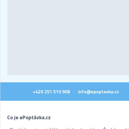
+420 251 510 908
info@epoptavka.cz
|
Co je ePoptávka.cz