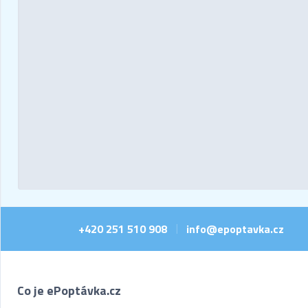
+420 251 510 908
info@epoptavka.cz
|
Co je ePoptávka.cz