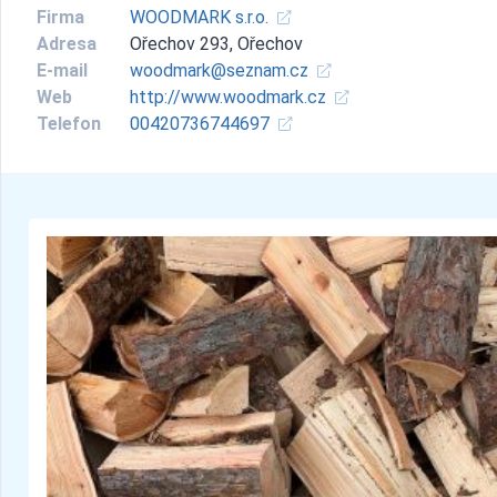
Firma
WOODMARK s.r.o.
Adresa
Ořechov 293, Ořechov
E-mail
woodmark@seznam.cz
Web
http://www.woodmark.cz
Telefon
00420736744697