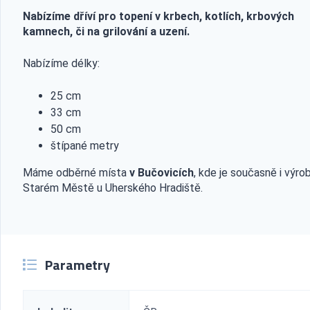
Nabízíme dříví pro topení v krbech, kotlích, krbových
kamnech, či na grilování a uzení.
Nabízíme délky:
25 cm
33 cm
50 cm
štípané metry
Máme odběrné místa
v Bučovicích
, kde je současně i výro
Starém Městě u Uherského Hradiště.
Parametry