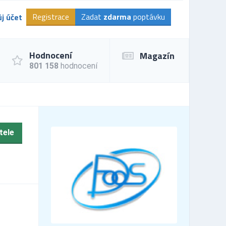
Registrace
Zadat
zdarma
poptávku
j účet
Hodnocení
Magazín
801 158
hodnocení
tele