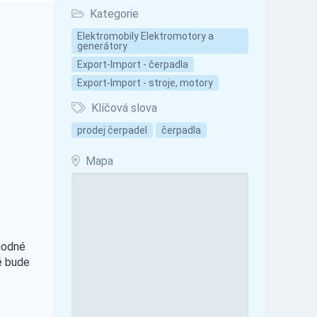
Kategorie
Elektromobily Elektromotory a
generátory
Export-Import - čerpadla
Export-Import - stroje, motory
Klíčová slova
prodej čerpadel
čerpadla
Mapa
hodné
é bude