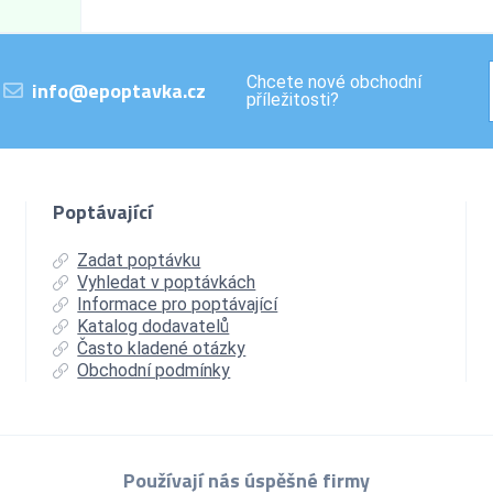
Chcete nové obchodní
info@epoptavka.cz
příležitosti?
Poptávající
Zadat poptávku
Vyhledat v poptávkách
Informace pro poptávající
Katalog dodavatelů
Často kladené otázky
Obchodní podmínky
Používají nás úspěšné firmy