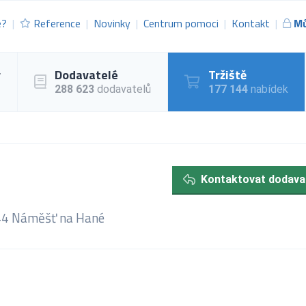
e?
Reference
Novinky
Centrum pomoci
Kontakt
Mů
y
Dodavatelé
Tržiště
288 623
dodavatelů
177 144
nabídek
Kontaktovat dodava
344 Náměšť na Hané