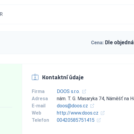
ČR
Dle objedná
Cena:
Kontaktní údaje
Firma
DOOS s.r.o.
Adresa
nám. T. G. Masaryka 74, Náměšť na 
E-mail
doos@doos.cz
Web
http://www.doos.cz
Telefon
00420585751415