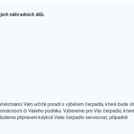
jich náhradních dílů.
městnanci Vám určitě poradí s výběrem čerpadla, které bude v
 domácnosti či Vašeho podniku. Vybereme pro Vás čerpadlo, kter
 Budeme připraveni kdykoli Vaše čerpadlo servisovat, případně