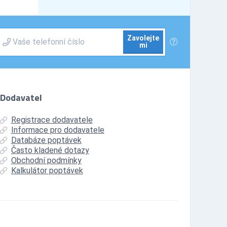
Zavolejte
mi
Dodavatel
Registrace dodavatele
Informace pro dodavatele
Databáze poptávek
Často kladené dotazy
Obchodní podmínky
Kalkulátor poptávek