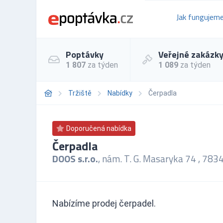
Jak fungujem
Poptávky
Veřejné zakázk
1 807
za týden
1 089
za týden
Tržiště
Nabídky
Čerpadla
Doporučená nabídka
Čerpadla
DOOS s.r.o.
, nám. T. G. Masaryka 74 , 78
Nabízíme prodej čerpadel.