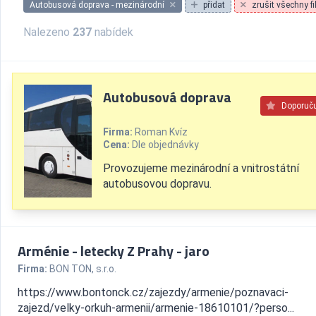
Autobusová doprava - mezinárodní
přidat
zrušit všechny fil
Nalezeno
237
nabídek
Autobusová doprava
Doporuč
Firma:
Roman Kvíz
Cena:
Dle objednávky
Provozujeme mezinárodní a vnitrostátní
autobusovou dopravu.
Arménie - letecky Z Prahy - jaro
Firma:
BON TON, s.r.o.
https://www.bontonck.cz/zajezdy/armenie/poznavaci-
zajezd/velky-orkuh-armenii/armenie-18610101/?perso...