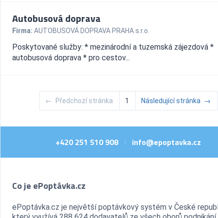
Autobusová doprava
Firma:
AUTOBUSOVÁ DOPRAVA PRAHA s.r.o.
Poskytované služby: * mezinárodní a tuzemská zájezdová *
autobusová doprava * pro cestov...
←
Předchozí stránka
1
Následující stránka
→
+420 251 510 908
info@epoptavka.cz
|
Co je ePoptávka.cz
ePoptávka.cz je největší poptávkový systém v České republ
který využívá 288 624 dodavatelů ze všech oborů podnikání.