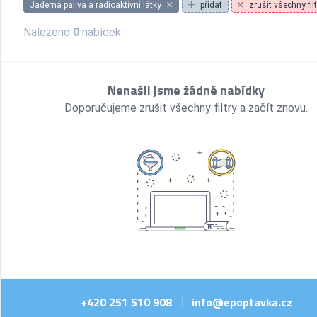
Jaderná paliva a radioaktivní látky
přidat
zrušit všechny filt
Nalezeno
0
nabídek
Nenašli jsme žádné nabídky
Doporučujeme
zrušit všechny filtry
a začít znovu.
+420 251 510 908
info@epoptavka.cz
|