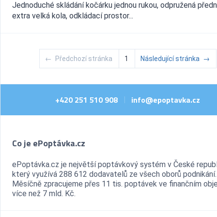
Jednoduché skládání kočárku jednou rukou, odpružená přední
extra velká kola, odkládací prostor...
←
Předchozí stránka
1
Následující stránka
→
+420 251 510 908
info@epoptavka.cz
|
Co je ePoptávka.cz
ePoptávka.cz je největší poptávkový systém v České republ
který využívá 288 612 dodavatelů ze všech oborů podnikání.
Měsíčně zpracujeme přes 11 tis. poptávek ve finančním ob
více než 7 mld. Kč.