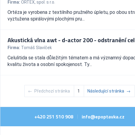
Firma:
ORTEX, spol. s r.o.
Ortéza je vyrobena z textilního pružného úpletu, po obou st
vyztužena spirálovými plochými pru...
Akustická vlna awt - d-actor 200 - odstranění cel
Firma:
Tomáš Slavíček
Celulitida se stala důležitým tématem a má významný dopa
kvalitu života a osobní spokojenost. Ty...
←
Předchozí stránka
1
Následující stránka
→
+420 251 510 908
info@epoptavka.cz
|