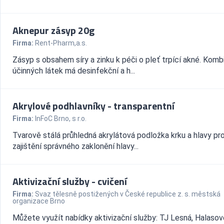
Aknepur zásyp 20g
Firma:
Rent-Pharm,a.s.
Zásyp s obsahem síry a zinku k péči o pleť trpící akné. Kom
účinných látek má desinfekční a h...
Akrylové podhlavníky - transparentní
Firma:
InFoC Brno, s r.o.
Tvarově stálá průhledná akrylátová podložka krku a hlavy pr
zajištění správného zaklonění hlavy...
Aktivizační služby - cvičení
Firma:
Svaz tělesně postižených v České republice z. s. městská
organizace Brno
Můžete využít nabídky aktivizační služby: TJ Lesná, Halasov