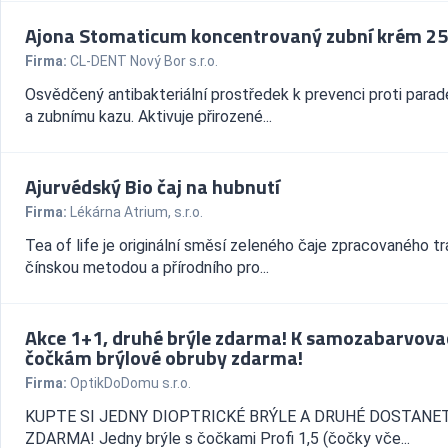
Ajona Stomaticum koncentrovaný zubní krém 2
Firma:
CL-DENT Nový Bor s.r.o.
Osvědčený antibakteriální prostředek k prevenci proti para
a zubnímu kazu. Aktivuje přirozené...
Ajurvédský Bio čaj na hubnutí
Firma:
Lékárna Atrium, s.r.o.
Tea of life je originální směsí zeleného čaje zpracovaného tr
čínskou metodou a přírodního pro...
Akce 1+1, druhé brýle zdarma! K samozabarvov
čočkám brýlové obruby zdarma!
Firma:
OptikDoDomu s.r.o.
KUPTE SI JEDNY DIOPTRICKÉ BRÝLE A DRUHÉ DOSTANE
ZDARMA! Jedny brýle s čočkami Profi 1,5 (čočky vče...