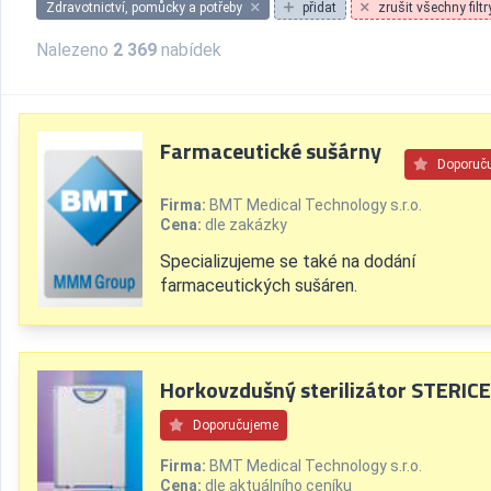
Zdravotnictví, pomůcky a potřeby
přidat
zrušit všechny filtr
Nalezeno
2 369
nabídek
Farmaceutické sušárny
Doporuč
Firma:
BMT Medical Technology s.r.o.
Cena:
dle zakázky
Specializujeme se také na dodání
farmaceutických sušáren.
Horkovzdušný sterilizátor STERICE
Doporučujeme
Firma:
BMT Medical Technology s.r.o.
Cena:
dle aktuálního ceníku