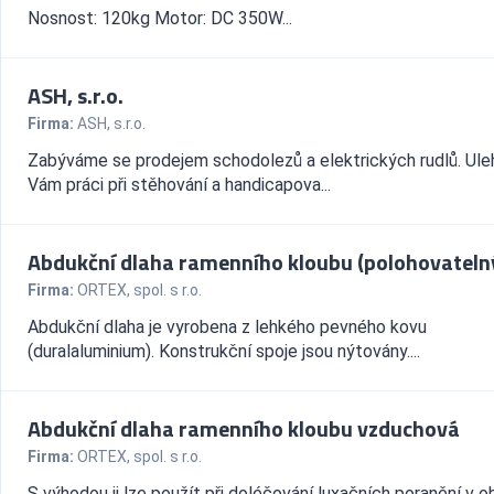
Nosnost: 120kg Motor: DC 350W...
ASH, s.r.o.
Firma:
ASH, s.r.o.
Zabýváme se prodejem schodolezů a elektrických rudlů. Ul
Vám práci při stěhování a handicapova...
Abdukční dlaha ramenního kloubu (polohovateln
Firma:
ORTEX, spol. s r.o.
Abdukční dlaha je vyrobena z lehkého pevného kovu
(duralaluminium). Konstrukční spoje jsou nýtovány....
Abdukční dlaha ramenního kloubu vzduchová
Firma:
ORTEX, spol. s r.o.
S výhodou ji lze použít při doléčování luxačních poranění v ob