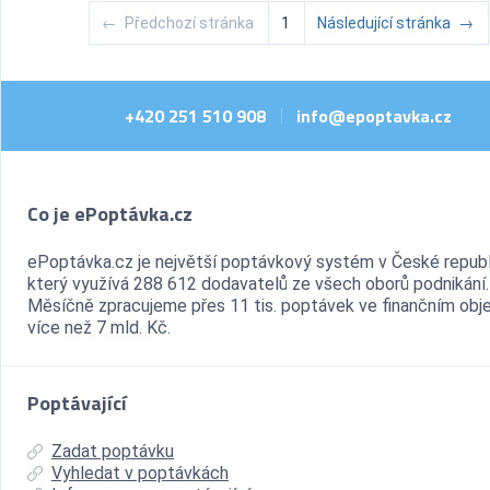
←
Předchozí stránka
1
Následující stránka
→
+420 251 510 908
info@epoptavka.cz
|
Co je ePoptávka.cz
ePoptávka.cz je největší poptávkový systém v České republ
který využívá 288 612 dodavatelů ze všech oborů podnikání.
Měsíčně zpracujeme přes 11 tis. poptávek ve finančním ob
více než 7 mld. Kč.
Poptávající
Zadat poptávku
Vyhledat v poptávkách