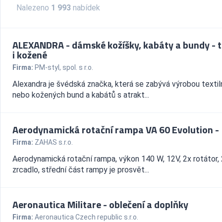
Nalezeno
1 993
nabídek
ALEXANDRA - dámské kožíšky, kabáty a bundy - te
i kožené
Firma:
PM-styl, spol. s r.o.
Alexandra je švédská značka, která se zabývá výrobou textil
nebo kožených bund a kabátů s atrakt...
Aerodynamická rotační rampa VA 60 Evolution -
Firma:
ZAHAS s.r.o.
Aerodynamická rotační rampa, výkon 140 W, 12V, 2x rotátor,
zrcadlo, střední část rampy je prosvět...
Aeronautica Militare - oblečení a doplňky
Firma:
Aeronautica Czech republic s.r.o.