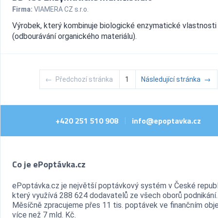
Firma:
VIAMERA CZ s.r.o.
Výrobek, který kombinuje biologické enzymatické vlastnosti
(odbourávání organického materiálu).
←
Předchozí stránka
1
Následující stránka
→
+420 251 510 908
info@epoptavka.cz
|
Co je ePoptávka.cz
ePoptávka.cz je největší poptávkový systém v České republ
který využívá 288 624 dodavatelů ze všech oborů podnikání.
Měsíčně zpracujeme přes 11 tis. poptávek ve finančním ob
více než 7 mld. Kč.