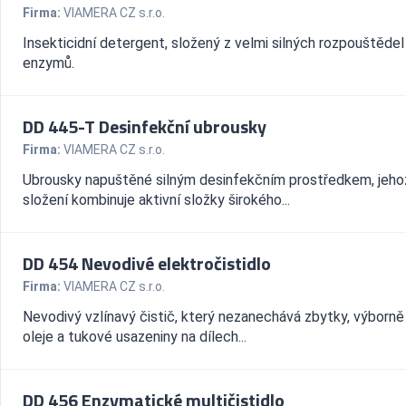
Firma:
VIAMERA CZ s.r.o.
Insekticidní detergent, složený z velmi silných rozpouštědel
enzymů.
DD 445-T Desinfekční ubrousky
Firma:
VIAMERA CZ s.r.o.
Ubrousky napuštěné silným desinfekčním prostředkem, jeho
složení kombinuje aktivní složky širokého...
DD 454 Nevodivé elektročistidlo
Firma:
VIAMERA CZ s.r.o.
Nevodivý vzlínavý čistič, který nezanechává zbytky, výborně 
oleje a tukové usazeniny na dílech...
DD 456 Enzymatické multičistidlo