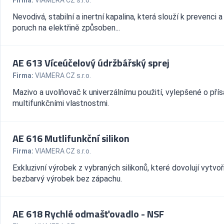
Firma:
VIAMERA CZ s.r.o.
Nevodivá, stabilní a inertní kapalina, která slouží k prevenci 
poruch na elektřině způsoben...
AE 613 Víceúčelový údržbářský sprej
Firma:
VIAMERA CZ s.r.o.
Mazivo a uvolňovač k univerzálnímu použití, vylepšené o přís
multifunkčními vlastnostmi.
AE 616 Mutlifunkční silikon
Firma:
VIAMERA CZ s.r.o.
Exkluzivní výrobek z vybraných silikonů, které dovolují vytvoř
bezbarvý výrobek bez zápachu.
AE 618 Rychlé odmašťovadlo - NSF