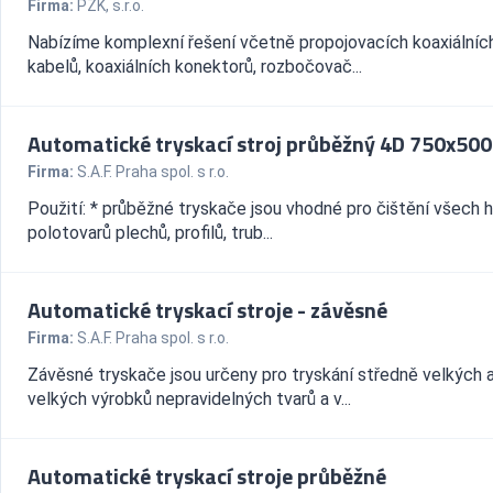
Firma:
PZK, s.r.o.
Nabízíme komplexní řešení včetně propojovacích koaxiálníc
kabelů, koaxiálních konektorů, rozbočovač...
Automatické tryskací stroj průběžný 4D 750x500
Firma:
S.A.F. Praha spol. s r.o.
Použití: * průběžné tryskače jsou vhodné pro čištění všech 
polotovarů plechů, profilů, trub...
Automatické tryskací stroje - závěsné
Firma:
S.A.F. Praha spol. s r.o.
Závěsné tryskače jsou určeny pro tryskání středně velkých 
velkých výrobků nepravidelných tvarů a v...
Automatické tryskací stroje průběžné