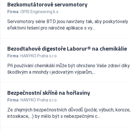
Bezkomutátorové servomotory
Firma:
OPIS Engineering k.s.
Servomotory série BTD jsou navrženy tak, aby poskytovaly
efektivní řešení pro náročné aplikace s vy...
Bezodtahové digestoře Laborur® na chemikálie
Firma:
HANYKO Praha s.r.o.
Při používání chemikálií může být ohroženo Vaše zdraví díky
škodlivým a mnohdy i jedovatým výparům,...
Bezpečnostní skříně na hořlaviny
Firma:
HANYKO Praha s.r.o.
Ze zřejmých bezpečnostních důvodů (požár, výbuch, koroze,
intoxikace,…) by mělo být s nebezpečnými c...