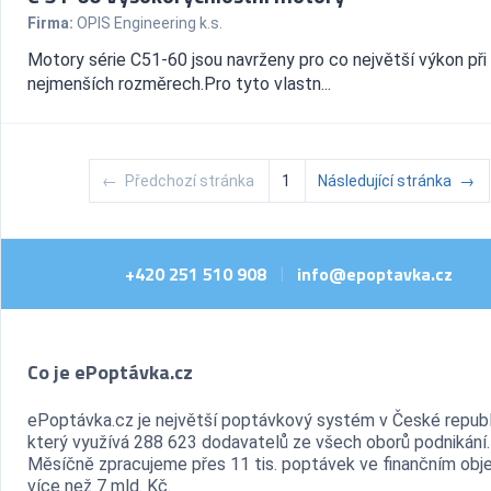
Firma:
OPIS Engineering k.s.
Motory série C51-60 jsou navrženy pro co největší výkon při
nejmenších rozměrech.Pro tyto vlastn...
←
Předchozí stránka
1
Následující stránka
→
+420 251 510 908
info@epoptavka.cz
|
Co je ePoptávka.cz
ePoptávka.cz je největší poptávkový systém v České republ
který využívá 288 623 dodavatelů ze všech oborů podnikání.
Měsíčně zpracujeme přes 11 tis. poptávek ve finančním ob
více než 7 mld. Kč.