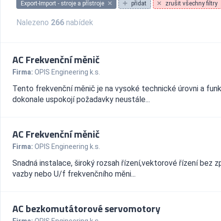
Export-Import - stroje a přístroje
přidat
zrušit všechny filtry
Nalezeno
266
nabídek
AC Frekvenční měnič
Firma:
OPIS Engineering k.s.
Tento frekvenční měnič je na vysoké technické úrovni a fun
dokonale uspokojí požadavky neustále...
AC Frekvenční měnič
Firma:
OPIS Engineering k.s.
Snadná instalace, široký rozsah řízení,vektorové řízení bez 
vazby nebo U/f frekvenčního měni...
AC bezkomutátorové servomotory