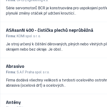
Firma:
OPIS Engineering k.s.
Série servomotorů BCR je konstruována pro uspokojení potř
plynulé změny otáček př udržení kroutící...
ASAsanN 400 - čistička plechů neprůběžná
Firma:
KOMI spol. s r. o.
Je stroj určený k čištění děrovaných, plných nebo vlnitých p
okrajem nebo bez okraje. Je obsl...
Abrasivo
Firma:
S.A.F. Praha spol. s r.o.
Firma dodává všechny velikosti a tvrdosti ocelového ostroh
abrasiva (ocelová drť) a ocelových...
Antény