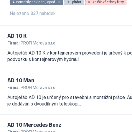
Automobily nákladní, apod.
přidat
zrušit všechny filtry
Nalezeno
337
nabídek
AD 10 K
Firma:
PROFI Morava s.r.o.
Autojeřáb AD 10 K v kontej­nerovém provedení je určený k po
podvozku s kontejnerovým hydraul...
AD 10 Man
Firma:
PROFI Morava s.r.o.
Autojeřáb AD 10 je určený pro stavební a montážní práce. A
je dodáván s dvoudílným teleskopi...
AD 10 Mercedes Benz