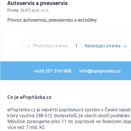
Autoservis a pneuservis
Firma:
ALKO spol. s r.o.
Provoz autoservisu, pneuservisu a autodílny.
←
Předchozí stránka
1
Následující stránka
→
+420 251 510 908
info@epoptavka.cz
|
Co je ePoptávka.cz
ePoptávka.cz je největší poptávkový systém v České republ
který využívá 288 612 dodavatelů ze všech oborů podnikání.
Měsíčně zpracujeme přes 11 tis. poptávek ve finančním ob
více než 7 mld. Kč.