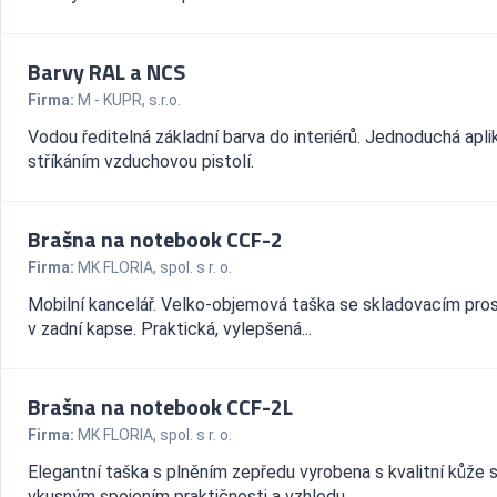
Barvy RAL a NCS
Firma:
M - KUPR, s.r.o.
Vodou ředitelná základní barva do interiérů. Jednoduchá apl
stříkáním vzduchovou pistolí.
Brašna na notebook CCF-2
Firma:
MK FLORIA, spol. s r. o.
Mobilní kancelář. Velko-objemová taška se skladovacím pr
v zadní kapse. Praktická, vylepšená...
Brašna na notebook CCF-2L
Firma:
MK FLORIA, spol. s r. o.
Elegantní taška s plněním zepředu vyrobena s kvalitní kůže 
vkusným spojením praktičnosti a vzhledu...