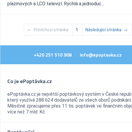
plazmových a LCD televizí. Rychlá a jednoduc...
←
Předchozí stránka
1
Následující stránka
→
+420 251 510 908
info@epoptavka.cz
|
Co je ePoptávka.cz
ePoptávka.cz je největší poptávkový systém v České republ
který využívá 288 624 dodavatelů ze všech oborů podnikání.
Měsíčně zpracujeme přes 11 tis. poptávek ve finančním ob
více než 7 mld. Kč.