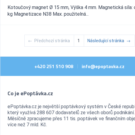
Kotoučový magnet Ø 15 mm, Výška 4 mm. Magnetická síla: 
kg Magnetizace N38 Max. použitelná...
←
Předchozí stránka
1
Následující stránka
→
+420 251 510 908
info@epoptavka.cz
|
Co je ePoptávka.cz
ePoptávka.cz je největší poptávkový systém v České republ
který využívá 288 607 dodavatelů ze všech oborů podnikání.
Měsíčně zpracujeme přes 11 tis. poptávek ve finančním ob
více než 7 mld. Kč.