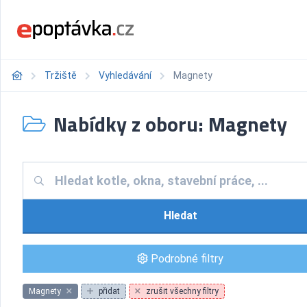
Tržiště
Vyhledávání
Magnety
Nabídky z oboru: Magnety
Hledat
Podrobné filtry
Magnety
přidat
zrušit všechny filtry