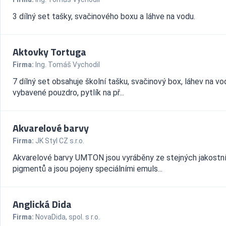
3 dílný set tašky, svačinového boxu a láhve na vodu.
Aktovky Tortuga
Firma:
Ing. Tomáš Vychodil
7 dílný set obsahuje školní tašku, svačinový box, láhev na vo
vybavené pouzdro, pytlík na př...
Akvarelové barvy
Firma:
JK Styl CZ s.r.o.
Akvarelové barvy UMTON jsou vyráběny ze stejných jakostn
pigmentů a jsou pojeny speciálními emuls...
Anglická Dida
Firma:
NovaDida, spol. s r.o.