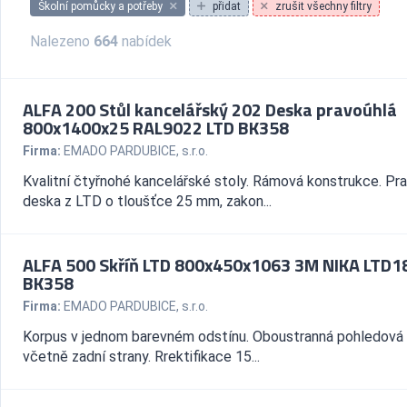
Školní pomůcky a potřeby
přidat
zrušit všechny filtry
Nalezeno
664
nabídek
ALFA 200 Stůl kancelářský 202 Deska pravoúhlá
800x1400x25 RAL9022 LTD BK358
Firma:
EMADO PARDUBICE, s.r.o.
Kvalitní čtyřnohé kancelářské stoly. Rámová konstrukce. Pr
deska z LTD o tloušťce 25 mm, zakon...
ALFA 500 Skříň LTD 800x450x1063 3M NIKA LTD1
BK358
Firma:
EMADO PARDUBICE, s.r.o.
Korpus v jednom barevném odstínu. Oboustranná pohledová
včetně zadní strany. Rrektifikace 15...