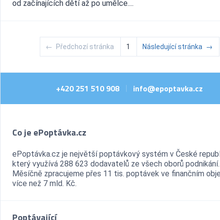
od začínajících dětí až po umělce....
←
Předchozí stránka
1
Následující stránka
→
+420 251 510 908
info@epoptavka.cz
|
Co je ePoptávka.cz
ePoptávka.cz je největší poptávkový systém v České republ
který využívá 288 623 dodavatelů ze všech oborů podnikání.
Měsíčně zpracujeme přes 11 tis. poptávek ve finančním ob
více než 7 mld. Kč.
Poptávající