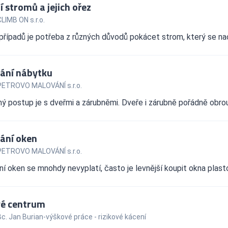
 stromů a jejich ořez
LIMB ON s.r.o.
případů je potřeba z různých důvodů pokácet strom, který se nach
ání nábytku
PETROVO MALOVÁNÍ s.r.o.
 postup je s dveřmi a zárubněmi. Dveře i zárubně pořádně obrou
ání oken
PETROVO MALOVÁNÍ s.r.o.
í oken se mnohdy nevyplatí, často je levnější koupit okna plastov
é centrum
c. Jan Burian-výškové práce - rizikové kácení