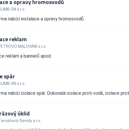
lace a opravy hromosvodů
LIMB ON s.r.o.
rma nabízí instalace a opravy hromosvodů.
lace reklam
PETROVO MALOVÁNÍ s.r.o.
ce reklam a bannerů apod.
e spár
LIMB ON s.r.o.
rma nabízí izolace spár. Dokonalá izolace proti vodě, izolace pro
rázový úklid
Tomášová-Semily s.r.o.