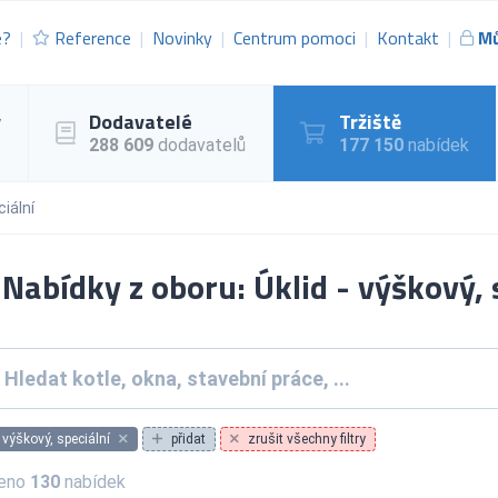
e?
Reference
Novinky
Centrum pomoci
Kontakt
Mů
y
Dodavatelé
Tržiště
288 609
dodavatelů
177 150
nabídek
ciální
Nabídky z oboru: Úklid - výškový, 
- výškový, speciální
přidat
zrušit všechny filtry
zeno
130
nabídek