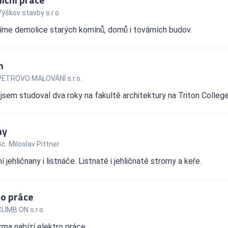
ýškov stavby s.r.o.
íme demolice starých komínů, domů i továrních budov.
n
PETROVO MALOVÁNÍ s.r.o.
jsem studoval dva roky na fakultě architektury na Triton College 
ny
c. Miloslav Pittner
ní jehličnany i listnáče. Listnaté i jehličnaté stromy a keře.
ro práce
LIMB ON s.r.o.
rma nabízí elektro práce.