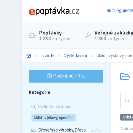
Jak fungujem
Poptávky
Veřejné zakázk
1 894
za týden
1 353
za týden
Tržiště
Vyhledávání
Úklid - výškový, spe
Podrobné filtry
Kategorie
Úklid 
Úklid - výškový, speciální
Nale
Dřevařské výrobky, Dřevo
2,643