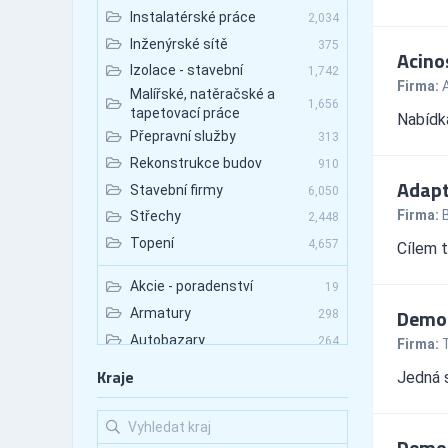
Instalatérské práce
2,034
Inženýrské sítě
375
Acinos
Izolace - stavební
1,742
Firma:
A
Malířské, natěračské a
1,656
tapetovací práce
Nabídka
Přepravní služby
313
Rekonstrukce budov
910
Adapt
Stavební firmy
6,050
Firma:
B
Střechy
2,448
Topení
4,657
Cílem t
Akcie - poradenství
19
Demol
Armatury
298
Autobazary
264
Firma:
Autobazary - nákladní vozy
106
Kraje
Jedná s
Autobazary - osobní vozy
123
Autobazary - užitkové vozy
59
Demol
Autobusová doprava
375