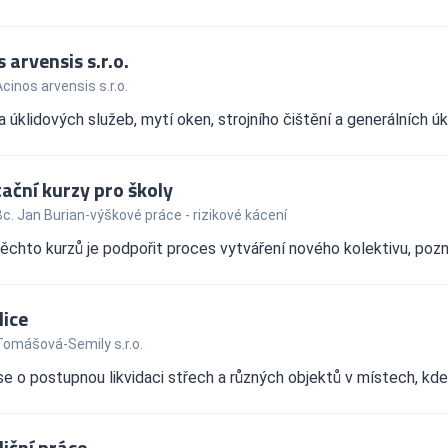
 arvensis s.r.o.
cinos arvensis s.r.o.
 úklidových služeb, mytí oken, strojního čištění a generálních úkl
ační kurzy pro školy
c. Jan Burian-výškové práce - rizikové kácení
ěchto kurzů je podpořit proces vytváření nového kolektivu, pozn
ice
Tomášová-Semily s.r.o.
e o postupnou likvidaci střech a různých objektů v místech, kde
iční práce