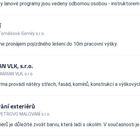
y lanové programy jsou vedeny odbornou osobou - instruktorem 
í
Tomášová-Semily s.r.o.
me pronájem pojízdného lešení do 10m pracovní výšky.
N VLK, s.r.o.
ARIAN VLK, s.r.o.
rma provádí nátěry střech, fasád, komínů, konstrukcí a výškových
ání exteriérů
PETROVO MALOVÁNÍ s.r.o.
iérů je důležité zvolit barvu, která ladí s okolím. V současnosti j