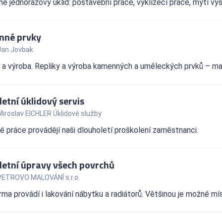
e jednorázový úklid: postavební práce, vyklízecí práce, mytí vy
nné prvky
Jan Jovbak
 a výroba. Repliky a výroba kamenných a uměleckých prvků – madl
etní úklidový servis
Miroslav EICHLER Úklidové služby
 práce provádějí naši dlouholetí proškolení zaměstnanci.
etní úpravy všech povrchů
PETROVO MALOVÁNÍ s.r.o.
rma provádí i lakování nábytku a radiátorů. Většinou je možné mí