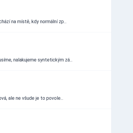
ází na místě, kdy normální zp...
síme, nalakujeme syntetickým zá...
á, ale ne všude je to povole...