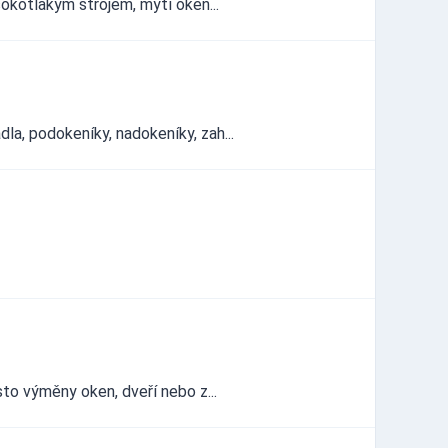
sokotlakým strojem, mytí oken...
a, podokeníky, nadokeníky, zah...
sto výměny oken, dveří nebo z...