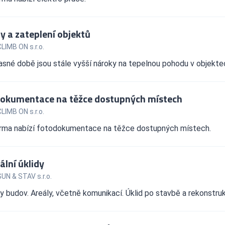
y a zateplení objektů
LIMB ON s.r.o.
sné době jsou stále vyšší nároky na tepelnou pohodu v objektec
okumentace na těžce dostupných místech
LIMB ON s.r.o.
irma nabízí fotodokumentace na těžce dostupných místech.
ální úklidy
UN & STAV s.r.o.
ry budov. Areály, včetně komunikací. Úklid po stavbě a rekonstru