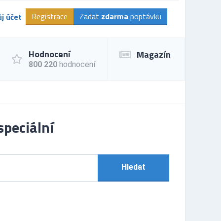
Registrace
Zadat
zdarma
poptávku
j účet
Hodnocení
Magazín
800 220
hodnocení
speciální
Hledat