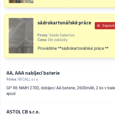
sádrokartonářské práce
Doporuč
Firma:
Vasile Galanton
Cena:
Dle zakázky
Provádíme **sádrokartonářské práce.**
AA, AAA nabíjecí baterie
Firma:
RECALL s.r.o.
GP R6 NiMH 2700, dobíjecí AA baterie, 2600mAh, 2 ks v bale
apod.
ASTOL CB s.r.o.