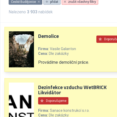
České Budějovice
přidat
zrušit všechny filtry
Nalezeno
3 933
nabídek
Demolice
Doporuč
Firma:
Vasile Galanton
Cena:
Dle zakázky
Provádíme demoliční práce.
Dezinfekce vzduchu WetBRICK
Likvidátor
Doporučujeme
Firma:
Sanace konstrukcí s.r.o.
Cena:
Dle zakázky