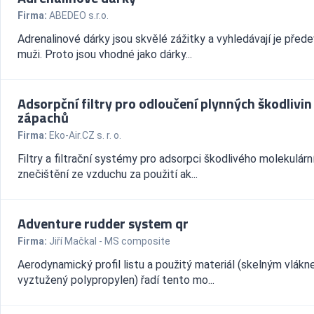
Firma:
ABEDEO s.r.o.
Adrenalinové dárky jsou skvělé zážitky a vyhledávají je před
muži. Proto jsou vhodné jako dárky...
Adsorpční filtry pro odloučení plynných škodlivin
zápachů
Firma:
Eko-Air.CZ s. r. o.
Filtry a filtrační systémy pro adsorpci škodlivého molekulárn
znečištění ze vzduchu za použití ak...
Adventure rudder system qr
Firma:
Jiří Mačkal - MS composite
Aerodynamický profil listu a použitý materiál (skelným vlák
vyztužený polypropylen) řadí tento mo...