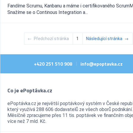
Fandíme Scrumu, Kanbanu a máme i certifikovaného ScrumM
Snažíme se o Continous Integration a...
←
Předchozí stránka
1
Následující stránka
→
+420 251 510 908
info@epoptavka.cz
|
Co je ePoptávka.cz
ePoptávka.cz je největší poptávkový systém v České republ
který využívá 288 606 dodavatelů ze všech oborů podnikání.
Měsíčně zpracujeme přes 11 tis. poptávek ve finančním ob
více než 7 mld. Kč.