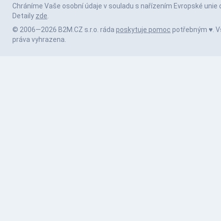
Chráníme Vaše osobní údaje v souladu s nařízením Evropské unie 
Detaily
zde
.
© 2006—2026 B2M.CZ s.r.o. ráda
poskytuje pomoc
potřebným ♥️. 
práva vyhrazena.