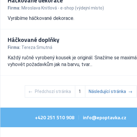
Háčkované dekorace
Firma:
Miroslava Knitlová - e-shop (výdejní místo)
Vyrábíme háčkované dekorace.
Háčkované doplňky
Firma:
Tereza Smutná
Každý ručně vyrobený kousek je originál. Snažíme se maximá
vyhovět požadavkům jak na barvu, tvar...
←
Předchozí stránka
1
Následující stránka
→
+420 251 510 908
info@epoptavka.cz
|