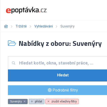
Tržiště
Vyhledávání
Suvenýry
Nabídky z oboru: Suvenýry
Hledat
Podrobné filtry
Suvenýry
přidat
zrušit všechny filtry