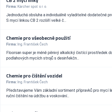
CB 2 mycí linky
Firma:
Kärcher spol. s r. o.
Jednoduchá obsluha a individuálně vyladitelné dodatečné p
S mycí linkou CB 2 rozšíří velké č...
Chemie pro všeobecné použití
Firma:
Ing. František Čech
Floorsan super je méně pěnivý alkalický čistící prostředek d
podlahových mycích strojů s desinfekčn...
Chemie pro čištění vozidel
Firma:
Ing. František Čech
Představujeme Vám základní sortiment přípravků pro mycí lin
ruční čištění na údržbu a voskování...