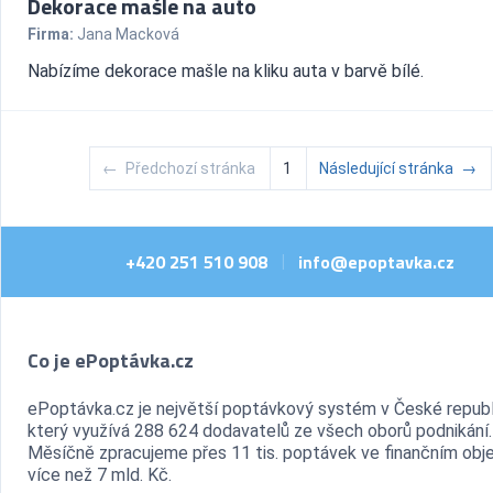
Dekorace mašle na auto
Firma:
Jana Macková
Nabízíme dekorace mašle na kliku auta v barvě bílé.
←
Předchozí stránka
1
Následující stránka
→
+420 251 510 908
info@epoptavka.cz
|
Co je ePoptávka.cz
ePoptávka.cz je největší poptávkový systém v České republ
který využívá 288 624 dodavatelů ze všech oborů podnikání.
Měsíčně zpracujeme přes 11 tis. poptávek ve finančním ob
více než 7 mld. Kč.