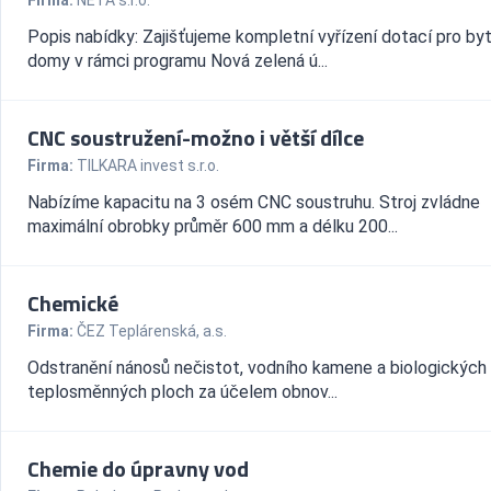
Firma:
NETA s.r.o.
Popis nabídky: Zajišťujeme kompletní vyřízení dotací pro by
domy v rámci programu Nová zelená ú...
CNC soustružení-možno i větší dílce
Firma:
TILKARA invest s.r.o.
Nabízíme kapacitu na 3 osém CNC soustruhu. Stroj zvládne
maximální obrobky průměr 600 mm a délku 200...
Chemické
Firma:
ČEZ Teplárenská, a.s.
Odstranění nánosů nečistot, vodního kamene a biologických
teplosměnných ploch za účelem obnov...
Chemie do úpravny vod