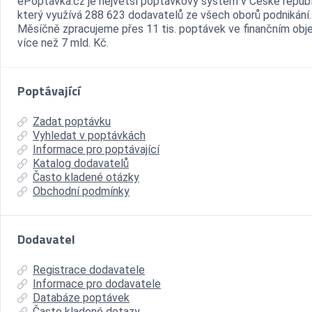
ePoptávka.cz je největší poptávkový systém v České republ
který využívá 288 623 dodavatelů ze všech oborů podnikání.
Měsíčně zpracujeme přes 11 tis. poptávek ve finančním ob
více než 7 mld. Kč.
Poptávající
Zadat poptávku
Vyhledat v poptávkách
Informace pro poptávající
Katalog dodavatelů
Často kladené otázky
Obchodní podmínky
Dodavatel
Registrace dodavatele
Informace pro dodavatele
Databáze poptávek
Často kladené dotazy