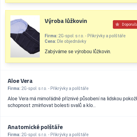
Výroba lůžkovin
Doporuč
Firma:
2G-spol. s r.o. - Přikrývky a polštáře
Cena:
Dle objednávky
Zabýváme se výrobou lůžkovin.
Aloe Vera
Firma:
2G-spol. s r.o. - Přikrývky a polštáře
Aloe Vera má mimořádně příznivé působení na lidskou pokož
schopnost zmírňovat bolesti svalů a klo...
Anatomické polštáře
Firma:
2G-spol. s r.o. - Přikrývky a polštáře