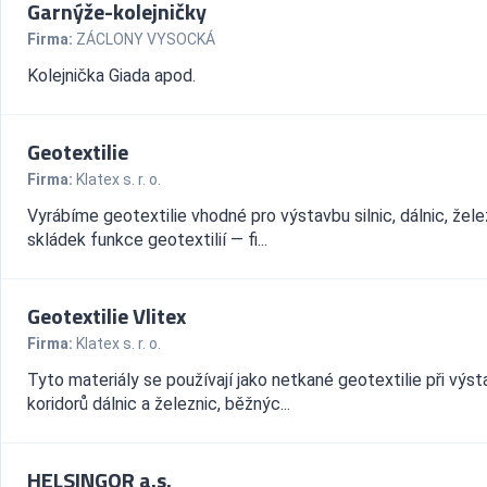
Garnýže-kolejničky
Firma:
ZÁCLONY VYSOCKÁ
Kolejnička Giada apod.
Geotextilie
Firma:
Klatex s. r. o.
Vyrábíme geotextilie vhodné pro výstavbu silnic, dálnic, želez
skládek funkce geotextilií — fi...
Geotextilie Vlitex
Firma:
Klatex s. r. o.
Tyto materiály se používají jako netkané geotextilie při výs
koridorů dálnic a železnic, běžnýc...
HELSINGOR a.s.