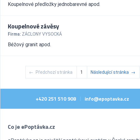
Koupelnové předložky jednobarevné apod.
Koupelnové závěsy
Firma:
ZÁCLONY VYSOCKÁ
Béžový granit apod.
←
Předchozí stránka
1
Následující stránka
→
+420 251 510 908
info@epoptavka.cz
|
Co je ePoptávka.cz