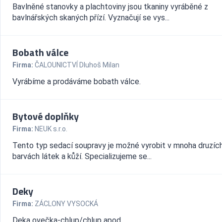
Bavlněné stanovky a plachtoviny jsou tkaniny vyráběné z
bavlnářských skaných přízí. Vyznačují se vys...
Bobath válce
Firma:
ČALOUNICTVÍ Dluhoš Milan
Vyrábíme a prodáváme bobath válce.
Bytové doplňky
Firma:
NEUK s.r.o.
Tento typ sedací soupravy je možné vyrobit v mnoha druzíc
barvách látek a kůží. Specializujeme se...
Deky
Firma:
ZÁCLONY VYSOCKÁ
Deka ovečka-chlup/chlup apod.