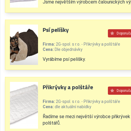
Jsme největším výrobcem čalounických výp
Psí pelíšky
Doporuč
Firma:
2G-spol. s r.o. - Přikrývky a polštáře
Cena:
Dle objednávky
Vyrábíme psí pelíšky.
Přikrývky a polštáře
Doporuč
Firma:
2G-spol. s r.o. - Přikrývky a polštáře
Cena:
dle aktuální nabídky
Řadíme se mezi největší výrobce přikrývek
polštářů.