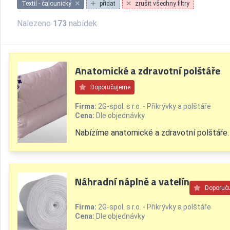
Textil - čalounický
přidat
zrušit všechny filtry
Nalezeno
173
nabídek
Anatomické a zdravotní polštáře
Doporučujeme
Firma:
2G-spol. s r.o. - Přikrývky a polštáře
Cena:
Dle objednávky
Nabízíme anatomické a zdravotní polštáře.
Náhradní náplně a vatelín
Doporuč
Firma:
2G-spol. s r.o. - Přikrývky a polštáře
Cena:
Dle objednávky