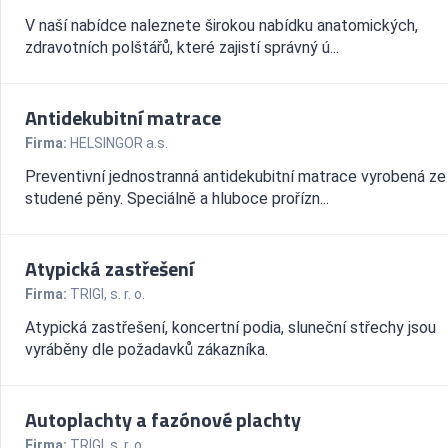
V naší nabídce naleznete širokou nabídku anatomických,
zdravotních polštářů, které zajistí správný ú...
Antidekubitní matrace
Firma:
HELSINGOR a.s.
Preventivní jednostranná antidekubitní matrace vyrobená ze
studené pěny. Speciálně a hluboce prořízn...
Atypická zastřešení
Firma:
TRIGI, s. r. o.
Atypická zastřešení, koncertní podia, sluneční střechy jsou
vyráběny dle požadavků zákazníka.
Autoplachty a fazónové plachty
Firma:
TRIGI, s. r. o.