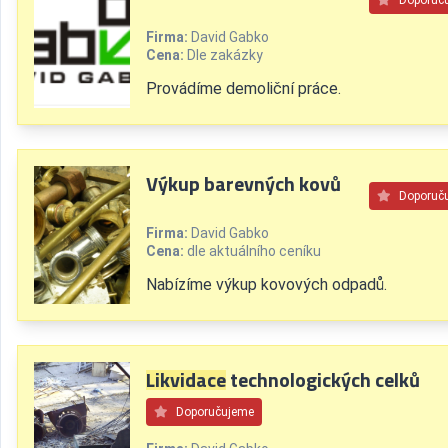
Doporuč
Firma:
David Gabko
Cena:
Dle zakázky
Provádíme demoliční práce.
Výkup barevných kovů
Doporuč
Firma:
David Gabko
Cena:
dle aktuálního ceníku
Nabízíme výkup kovových odpadů.
Likvidace
technologických celků
Doporučujeme