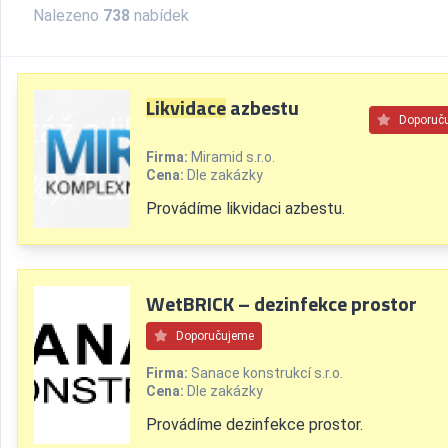
Nalezeno
738
nabídek
Likvidace
azbestu
Doporuč
Firma:
Miramid s.r.o.
Cena:
Dle zakázky
Provádíme likvidaci azbestu.
WetBRICK – dezinfekce prostor
Doporučujeme
Firma:
Sanace konstrukcí s.r.o.
Cena:
Dle zakázky
Provádíme dezinfekce prostor.