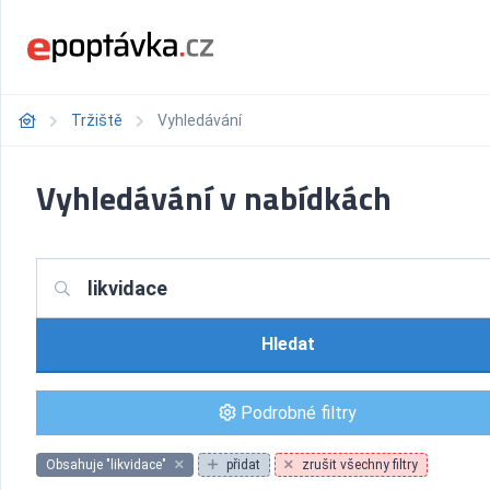
Tržiště
Vyhledávání
Vyhledávání v nabídkách
Hledat
Podrobné filtry
Obsahuje "likvidace"
přidat
zrušit všechny filtry