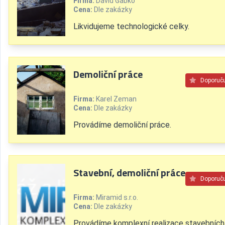
Firma:
David Gabko
Cena:
Dle zakázky
Likvidujeme technologické celky.
Demoliční práce
Doporuč
Firma:
Karel Zeman
Cena:
Dle zakázky
Provádíme demoliční práce.
Stavební, demoliční práce
Doporuč
Firma:
Miramid s.r.o.
Cena:
Dle zakázky
Provádíme komplexní realizace stavebních