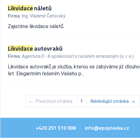
Likvidace
náletů
Firma:
Ing. Vladimír Čeřovský
Zajistíme likvidace náletů.
Likvidace
autovraků
Firma:
Agentura D - K spolecnost s rucením omezeným (s. r. o.)
Likvidace autovraků je služba, kterou se zabýváme již dlouho
let. Elegantním řešením Vašeho p...
←
Předchozí stránka
1
Následující stránka
→
+420 251 510 908
info@epoptavka.cz
|