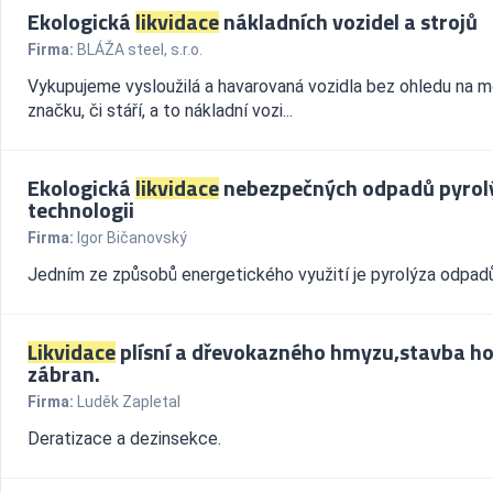
Ekologická
likvidace
nákladních vozidel a strojů
Firma:
BLÁŽA steel, s.r.o.
Vykupujeme vysloužilá a havarovaná vozidla bez ohledu na m
značku, či stáří, a to nákladní vozi...
Ekologická
likvidace
nebezpečných odpadů pyrol
technologii
Firma:
Igor Bičanovský
Jedním ze způsobů energetického využití je pyrolýza odpadů
Likvidace
plísní a dřevokazného hmyzu,stavba ho
zábran.
Firma:
Luděk Zapletal
Deratizace a dezinsekce.