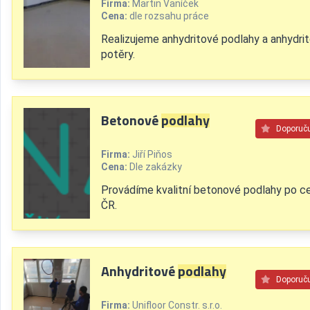
Firma:
Martin Vaníček
Cena:
dle rozsahu práce
Realizujeme anhydritové podlahy a anhydri
potěry.
Betonové
podlahy
Doporuč
Firma:
Jiří Piňos
Cena:
Dle zakázky
Provádíme kvalitní betonové podlahy po c
ČR.
Anhydritové
podlahy
Doporuč
Firma:
Unifloor Constr. s.r.o.