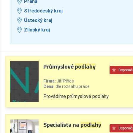
Praha
Středočeský kraj
Ústecký kraj
Zlínský kraj
Průmyslové
podlahy
Doporuč
Firma:
Jiří Piňos
Cena:
dle rozsahu práce
Provádíme průmyslové podlahy.
Specialista na
podlahy
Doporuč