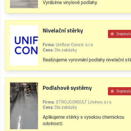
Vyrábíme vinylové podlahy.
Nivelační stěrky
Doporuč
Firma:
Unifloor Constr. s.r.o.
Cena:
Dle zakázky
Realizujeme vyrovnání podlahy nivelační st
Podlahové systémy
Doporuč
Firma:
STROJCONSULT Litvínov, s.r.o.
Cena:
Dle zakázky
Aplikujeme stěrky s vysokou chemickou
odolností.