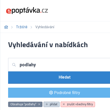
Tržiště
Vyhledávání
Vyhledávání v nabídkách
Hledat
Podrobné filtry
Obsahuje "podlahy"
přidat
zrušit všechny filtry