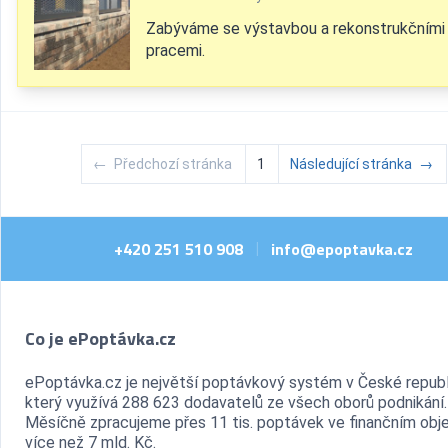
Zabýváme se výstavbou a rekonstrukčními
pracemi.
←
Předchozí stránka
1
Následující stránka
→
+420 251 510 908
info@epoptavka.cz
|
Co je ePoptávka.cz
ePoptávka.cz je největší poptávkový systém v České republ
který využívá 288 623 dodavatelů ze všech oborů podnikání.
Měsíčně zpracujeme přes 11 tis. poptávek ve finančním ob
více než 7 mld. Kč.